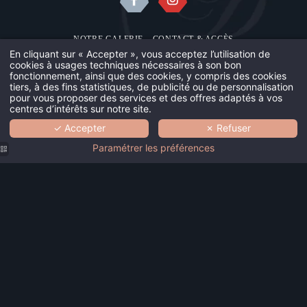
NOTRE GALERIE
CONTACT & ACCÈS
NOUS
En cliquant sur « Accepter », vous acceptez l’utilisation de
MENTIONS LÉGALES
UTILISATION DES COOKIES
cookies à usages techniques nécessaires à son bon
fonctionnement, ainsi que des cookies, y compris des cookies
NOTRE M
©2018 HÔTEL SAINT-DOMINIQUE
tiers, à des fins statistiques, de publicité ou de personnalisation
pour vous proposer des services et des offres adaptés à vos
DESIGN BY
MMCRÉATION
centres d’intérêts sur notre site.
NOTRE É
✓ Accepter
✗ Refuser
VOTRE S
Paramétrer les préférences
NOS CHA
NOTRE Q
NOTRE G
CONTACT
Salle de
Logo de
Chambre
bain
Chambre
l'Hôtel
Applique
d'hôtel