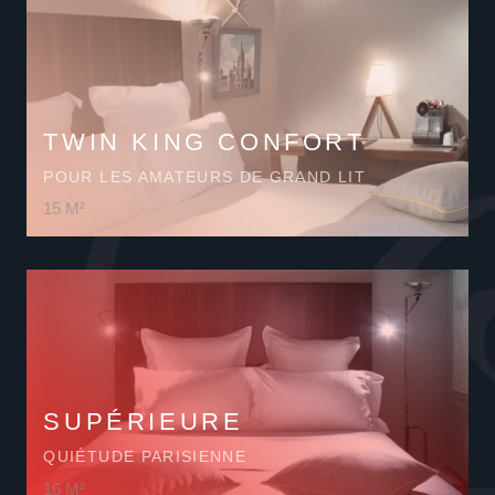
TWIN KING CONFORT
POUR LES AMATEURS DE GRAND LIT
15 M²
SUPÉ
RIEURE
QUIÉTUDE PARISIENNE
16 M²