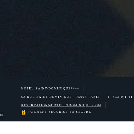
NOUS
NOTRE MAISON
NOTRE ÉQUIPE
HÔTEL SAINT-DOMINIQUE****
62 RUE SAINT-DOMINIQUE - 75007 PARIS
T. +33(0)1 44
VOTRE SÉCURITÉ
RESERVATION@HOTELSTDOMINIQUE.COM
PAIEMENT SÉCURISÉ 3D SECURE
NOS CHAMBRES