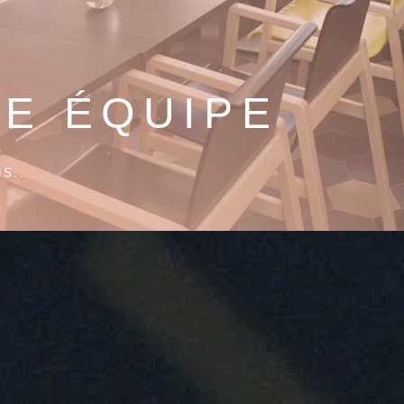
E ÉQUIPE
S...