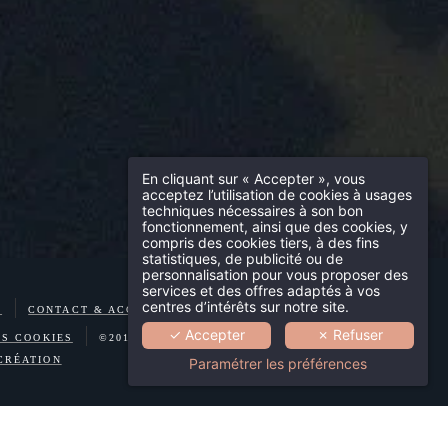
En cliquant sur « Accepter », vous
acceptez l’utilisation de cookies à usages
techniques nécessaires à son bon
fonctionnement, ainsi que des cookies, y
compris des cookies tiers, à des fins
statistiques, de publicité ou de
personnalisation pour vous proposer des
services et des offres adaptés à vos
centres d’intérêts sur notre site.
E
CONTACT & ACCÈS
MENTIONS LÉGALES
✓ Accepter
✗ Refuser
ES COOKIES
©2018 HÔTEL SAINT-DOMINIQUE
CRÉATION
Paramétrer les préférences