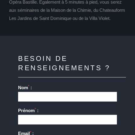
Opéra Bastille. Egalement à 5 minutes à pied, vous serez
aux séminaires de la Maison de la Chimie, du Chateauform
Les Jardins de Saint Dominique ou de la Villa Violet.
BESOIN DE
RENSEIGNEMENTS ?
*
Nom
:
*
Prénom
:
*
Email
: