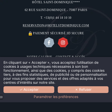
HÔTEL SAINT-DOMINIQUE****
62 RUE SAINT-DOMINIQUE - 75007 PARIS
T. +33(0)1 44 18 10 10
RESERVATION@HOTELSTDOMINIQUE.COM
PAIEMENT SÉCURISÉ 3D SECURE
NOTRE GALERIE
CONTACT & ACCÈS
NOUS
En cliquant sur « Accepter », vous acceptez l’utilisation de
MENTIONS LÉGALES
UTILISATION DES COOKIES
cookies à usages techniques nécessaires à son bon
fonctionnement, ainsi que des cookies, y compris des cookies
NOTRE M
©2018 HÔTEL SAINT-DOMINIQUE
tiers, à des fins statistiques, de publicité ou de personnalisation
pour vous proposer des services et des offres adaptés à vos
DESIGN BY
MMCRÉATION
centres d’intérêts sur notre site.
NOTRE É
✓ Accepter
✗ Refuser
VOTRE S
Paramétrer les préférences
NOS CHA