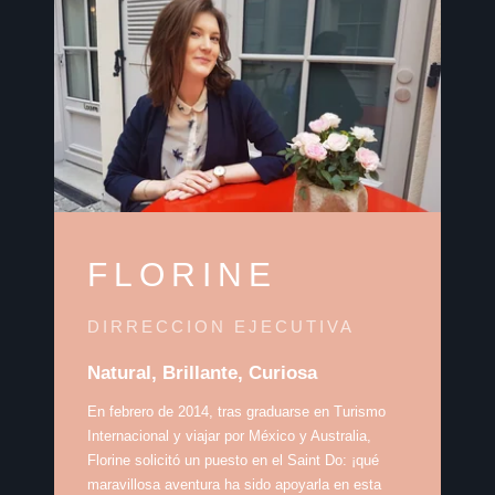
FLORINE
DIRRECCION EJECUTIVA
Natural, Brillante, Curiosa
En febrero de 2014, tras graduarse en Turismo
Internacional y viajar por México y Australia,
Florine solicitó un puesto en el Saint Do: ¡qué
maravillosa aventura ha sido apoyarla en esta