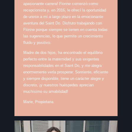
apasionante carrera! Florine comenzó como
recepcionista y, en 2016, le ofrecí la oportunidad
de unirse a mí a largo plazo en la emocionante
aventura del Saint Do. Disfruto trabajando con
Florine porque siempre se tienen en cuenta todas
las sugerencias, lo que permite un crecimiento
fluido y positivo.
Madre de dos hijos, ha encontrado el equilibrio
perfecto entre la maternidad y sus exigentes
responsabilidades en el Saint Do, y me alegra
enormemente verla prosperar. Sonriente, eficiente
y siempre disponible, tiene un carácter alegre y
discreto, ¡y nuestros huéspedes aprecian
muchísimo su amabilidad!
Marie, Propietaria