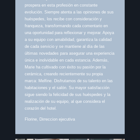
prospera en esta profesión en constante
evolución. Siempre atenta a las opiniones de sus
huéspedes, los recibe con consideración y
franqueza, transformando cada comentario en
una oportunidad para reflexionar y mejorar. Apoya
a su equipo con amabilidad, garantiza la calidad
de cada servicio y se mantiene al día de las
últimas novedades para asegurar una experiencia
única e inolvidable en cada estancia. Además,
Marie ha cultivado con éxito su pasión por la
cerámica, creando recientemente su propia
marca: Melfine. Disfrutamos de su talento en las
habitaciones y el salón. Su mayor satisfacción
sigue siendo la felicidad de sus huéspedes y la
realización de su equipo, al que considera el
corazón del hotel.
Florine, Dirreccion ejecutiva