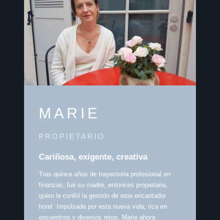
MARIE
PROPIETARIO
Cariñosa, exigente, creativa
Tras quince años de trayectoria profesional en
finanzas, fue su madre, entonces propietaria,
quien le confió la gestión de este encantador
hotel. Impulsada por esta nueva vida, rica en
encuentros y diversos retos, Marie ahora