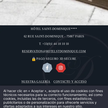
HÔTEL SAINT-DOMINIQUE****
62 RUE SAINT-DOMINIQUE - 75007 PARIS
T. +33(0)1 44 18 10 10
RESERVATION@HOTELSTDOMINIQUE.COM
PAGO SEGURO 3D SECURE
NUESTRA GALERÍA
CONTACTO Y ACCESO
NOSOTROS
INFORMACIÓN LEGAL
USO DE COOKIES
Al hacer clic en « Aceptar », acepta el uso de cookies con fines
técnicos necesarios para su correcto funcionamiento, así como
NUSTRA CAS
©2018 HÔTEL SAINT-DOMINIQUE
cookies, incluidas las de terceros, con fines estadísticos,
publicitarios o de personalización para ofrecerle servicios y
DISEÑO POR
MMCRÉATION
ofertas adaptados a sus intereses en nuestro sitio.
NUESTRO EQ