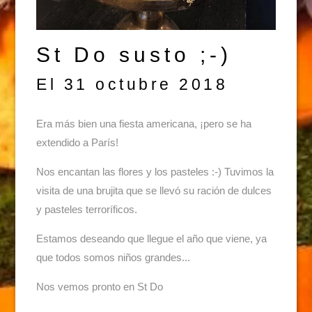
St Do susto ;-)
El 31 octubre 2018
Era más bien una fiesta americana, ¡pero se ha
extendido a París!
Nos encantan las flores y los pasteles :-) Tuvimos la
visita de una brujita que se llevó su ración de dulces
y pasteles terroríficos.
Estamos deseando que llegue el año que viene, ya
que todos somos niños grandes...
Nos vemos pronto en St Do