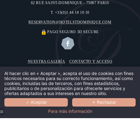
62 RUE SAINT-DOMINIQUE - 75007 PARIS
T. +33(0)1 44 18 10 10
RESERVATION@HOTELSTDOMINIQUE.COM
PAGO SEGURO 3D SECURE
NUESTRA GALERÍA
CONTACTO Y ACCESO
NOSOTROS
INFORMACIÓN LEGAL
USO DE COOKIES
Al hacer clic en « Aceptar », acepta el uso de cookies con fines
técnicos necesarios para su correcto funcionamiento, así como
NUSTRA CAS
©2018 HÔTEL SAINT-DOMINIQUE
cookies, incluidas las de terceros, con fines estadísticos,
publicitarios o de personalización para ofrecerle servicios y
DISEÑO POR
MMCRÉATION
ofertas adaptados a sus intereses en nuestro sitio.
NUESTRO EQ
✓ Aceptar
✗ Rechazar
RESERVA
SU SEGURID
Para más información
NUESTRAS H