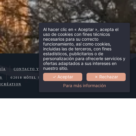
Al hacer clic en « Aceptar », acepta el
uso de cookies con fines técnicos
necesarios para su correcto
funcionamiento, así como cookies,
incluidas las de terceros, con fines
estadísticos, publicitarios o de
personalización para ofrecerle servicios y
ofertas adaptados a sus intereses en
nuestro sitio.
RÍA
CONTACTO Y ACCESO
INFORMACIÓN LEGAL
✓ Aceptar
✗ Rechazar
ES
©2018 HÔTEL SAINT-DOMINIQUE
CRÉATION
Para más información